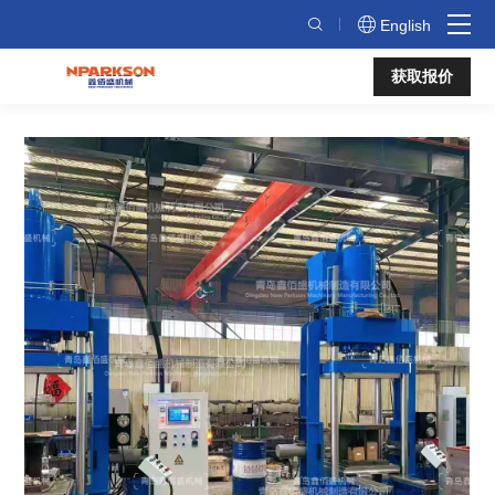
下
English
压
获取报价
式
柱
式
硫
化
机