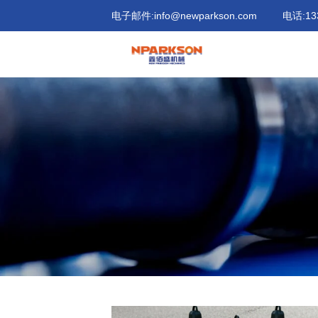
青
电子邮件:
info@newparkson.com
电话:
13
岛
鑫
佰
盛
机
械
制
造