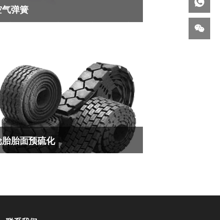
空气弹簧
气弹簧（又称气囊弹簧、气动弹簧）是一种
用压缩空气的弹性特性来实现支撑、减震或
节高度装置。其核心优势在于可调节刚度、
载力强、减震效果好，广泛应用于多个领
看更多
。
轮胎胎面预硫化
硫化轮胎胎面是轮胎翻新技术的核心部件，
一种通过预先硫化的工艺制成的胎面胶条，
于轮胎翻新或局部修补，具有耐磨性强、节
环保、成本低等优势、环保经济等特点。
看更多