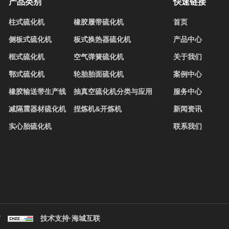
产品类别
快速链接
柱式硫化机
橡胶履带硫化机
首页
侧板式硫化机
板式换热器硫化机
产品中心
框式硫化机
空气弹簧硫化机
关于我们
鄂式硫化机
轮胎胎面硫化机
案例中心
橡胶输送带生产线
抽真空硫化机分类与应用
服务中心
减隔震器材硫化机
捏炼机&开炼机
新闻资讯
实心胎硫化机
联系我们
有
技术支持·海城互联