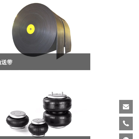
输送带
构分类：主要分为织物芯输送带、钢丝绳输
带、波纹挡边输送带3大种类。
看更多