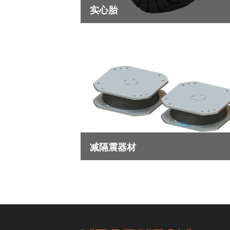
实心胎
免维护、超耐久、高承载、安全性（稳定性
高）
查看更多
减隔震器材
减隔震器材是工程中用于吸收或隔离地震、
他振动能量的关键装置，通过柔性变形或摩
阻尼降低结构响应，显著降低结构振动和冲
击，其应用场景与分类随着技术进步与政策
查看更多
动不断发展。