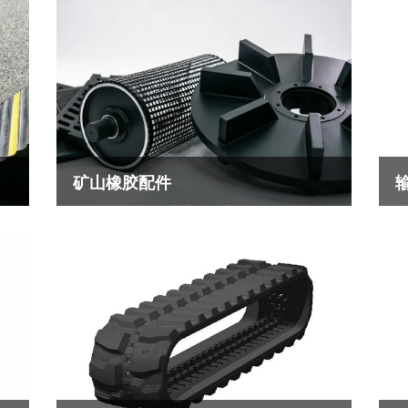
矿山橡胶配件
轮
矿山橡胶配件是“高磨损环境下的刚性消耗品”
结
物
——在矿石开采、破碎、筛分、输送、选矿等
送
这
环节中，橡胶耐磨备件直接决定了设备的运行
查
高
效率和停机频率
查看更多