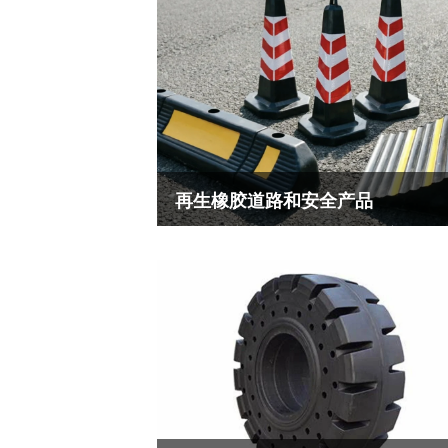
有
限
公
司
再生橡胶道路和安全产品
​再生橡胶交通和安全产品是“环保+安全”双
驱动的朝阳产业——将废旧轮胎等橡胶废弃
转化为高价值的交通安全设施和防护产品。
不仅解决了“黑色污染”问题，更以低成本、
查看更多
性能的方式守护道路交通安全。