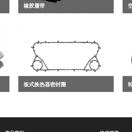
橡胶履带
轻量化、低噪音、抗冲击、免维护。
空
利
查看更多
调
承
查
域
板式换热器密封圈
其
板式换热器凭借紧凑结构、高效传热、灵活可
预
擦
调等优势，广泛应用于能源、化工、食品等工
是
业及民用领域。
用
推
能
查看更多
查