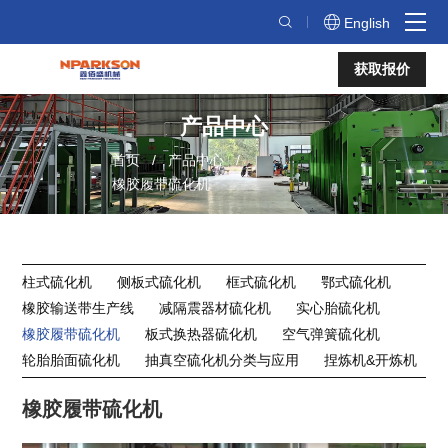
橡
English
胶
获取报价
履
带
产品中心
硫
首页
产品中心
化
橡胶履带硫化机
机
柱式硫化机
侧板式硫化机
框式硫化机
鄂式硫化机
橡胶输送带生产线
减隔震器材硫化机
实心胎硫化机
橡胶履带硫化机
板式换热器硫化机
空气弹簧硫化机
轮胎胎面硫化机
抽真空硫化机分类与应用
捏炼机&开炼机
橡胶履带硫化机