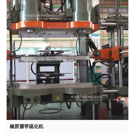
橡胶履带硫化机