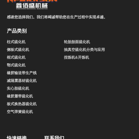
感谢您选择我们。我们将竭诚帮助您在生产过程中实现卓越。
产品类别
柱式硫化机
轮胎胎面硫化机
侧板式硫化机
抽真空硫化机分类与应用
框式硫化机
捏炼机&开炼机
鄂式硫化机
橡胶输送带生产线
减隔震器材硫化机
实心胎硫化机
橡胶履带硫化机
板式换热器硫化机
空气弹簧硫化机
快速链接
联系我们