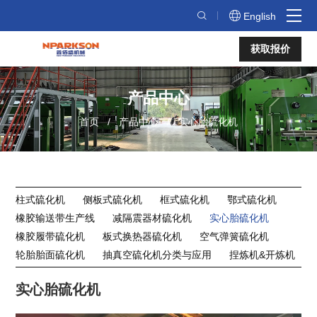
实
English
心
获取报价
胎
硫
产品中心
化
首页
产品中心
实心胎硫化机
机
柱式硫化机
侧板式硫化机
框式硫化机
鄂式硫化机
橡胶输送带生产线
减隔震器材硫化机
实心胎硫化机
橡胶履带硫化机
板式换热器硫化机
空气弹簧硫化机
轮胎胎面硫化机
抽真空硫化机分类与应用
捏炼机&开炼机
实心胎硫化机