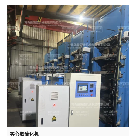
实心胎硫化机