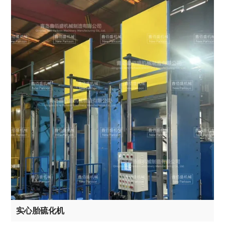
实心胎硫化机