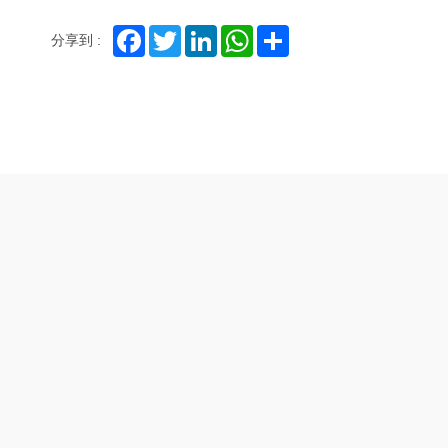
Facebook
Twitter
LinkedIn
WhatsApp
Share
分享到 :