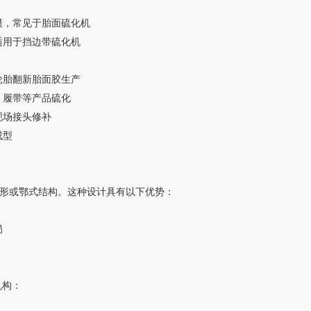
合模，常见于胎面硫化机
，适用于挡边带硫化机
于轮胎翻新胎面胶生产
带、履带等产品硫化
带现场接头修补
成型
形或鄂式结构。
这种设计具有以下优势：
局
机构：