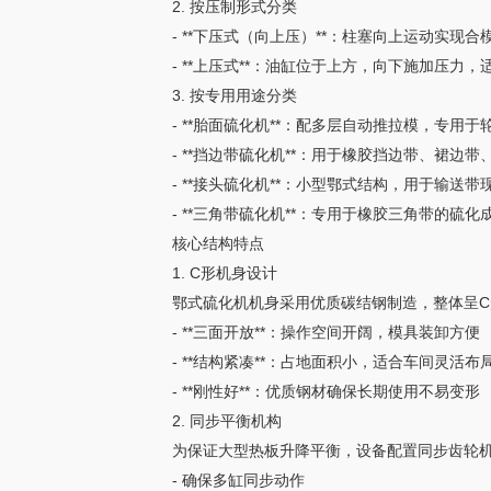
2. 按压制形式分类
- **下压式（向上压）**：柱塞向上运动实现
- **上压式**：油缸位于上方，向下施加压力
3. 按专用用途分类
- **胎面硫化机**：配多层自动推拉模，专用
- **挡边带硫化机**：用于橡胶挡边带、裙边
- **接头硫化机**：小型鄂式结构，用于输送
- **三角带硫化机**：专用于橡胶三角带的硫化
核心结构特点
1. C形机身设计
鄂式硫化机机身采用优质碳结钢制造，整体呈C
- **三面开放**：操作空间开阔，模具装卸方便
- **结构紧凑**：占地面积小，适合车间灵活布
- **刚性好**：优质钢材确保长期使用不易变形
2. 同步平衡机构
为保证大型热板升降平衡，设备配置同步齿轮
- 确保多缸同步动作