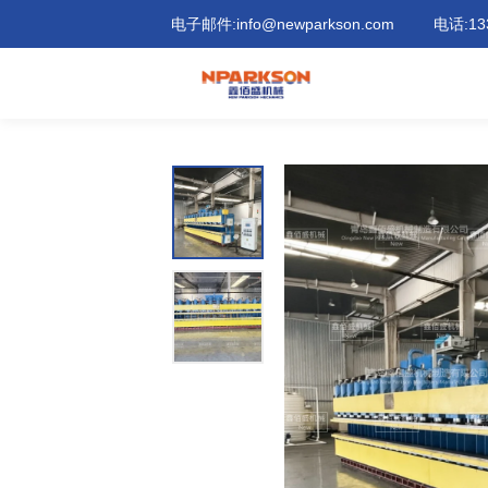
鄂
电子邮件:
info@newparkson.com
电话:
13
式
硫
化
机