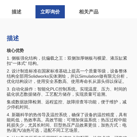
描述
立即询价
相关产品
描述
核心优势
1. 侧板强化结构，抗偏载之王：双侧加厚钢板与横梁、液压缸紧
扣“一体式“ 结构。
2. 设计制造标准在国家标准基础上提⾼⼀个质量等级，设备整体
结构全部⽤Solidworks实体测绘，并以Simulation做有限元分析，
优化结构设计，使⽤安全系数⾼、使⽤寿命⻓从源头得以保证。
3. 自动化操作：智能化PLC控制系统。实现温度、压力、时间的
硫化状态数据储存、工艺配方储存，实现质量可追溯。
集成数据故障检测、远程监控、故障排查等功能，便于维护，减
少停机时间。
4. 新颖科学的热传导及温控系统，确保了设备的温控精度，具有
能耗低，热效率⾼。高效节能：可增加保温系统：热压过程中能
耗损失少，尤其长时间、巨型热压产品效果更佳，加热方式：电
热/蒸汽/油热可选，适配不同工艺场景。