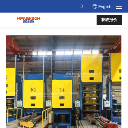
侧
English
板
获取报价
式
硫
化
机