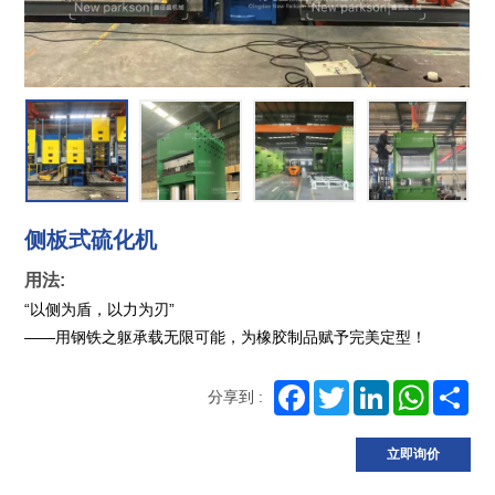
侧板式硫化机
用法:
“以侧为盾，以力为刃”
——用钢铁之躯承载无限可能，为橡胶制品赋予完美定型！
Facebook
Twitter
LinkedIn
WhatsA
Sh
分享到 :
立即询价