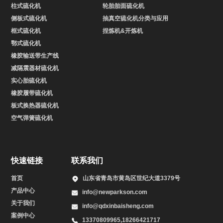
柱式硫化机
轮胎胎面硫化机
侧板式硫化机
抽真空硫化机分类与应用
框式硫化机
捏炼机&开炼机
鄂式硫化机
橡胶输送带生产线
减隔震器材硫化机
实心胎硫化机
橡胶履带硫化机
板式换热器硫化机
空气弹簧硫化机
快速链接
联系我们
首页
山东省青岛市黄岛区世纪大道3379号
产品中心
info@newparkson.com
关于我们
info@qdxinbaisheng.com
案例中心
13370809965,18266421717