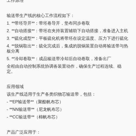
工作原理
输送带生产线的核心工作流程如下：
1. **带坯导开**：带坯卷导开，垫布同步卷取
2. **自动搭接**：带坯在夹持装置辅助下自动搭接，准备进入主机
3. **硫化成型**：平板硫化机将带坯在设定温度、压力下进行硫化
4. **脱锅取出**：硫化完成后，集成的脱锅装置自动将输送带与热
板分离
5. **冷却卷取**：成品输送带冷却后自动卷取，准备出厂
全程由自动控制系统协调各装置动作，确保生产过程连续、稳
定。
应用领域
该生产线适用于生产各类织物芯输送带，包括：
- **EP输送带**（聚酯帆布芯）
- **NN输送带**（尼龙帆布芯）
- **CC输送带**（棉帆布芯）
产品广泛应用于：