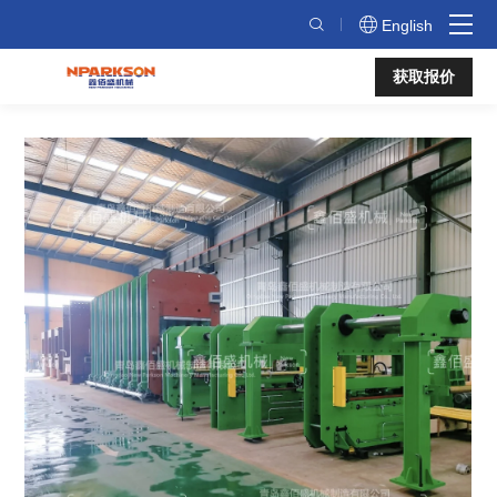
织
English
物
获取报价
芯
输
送
带
生
产
线-
车
间
制
造