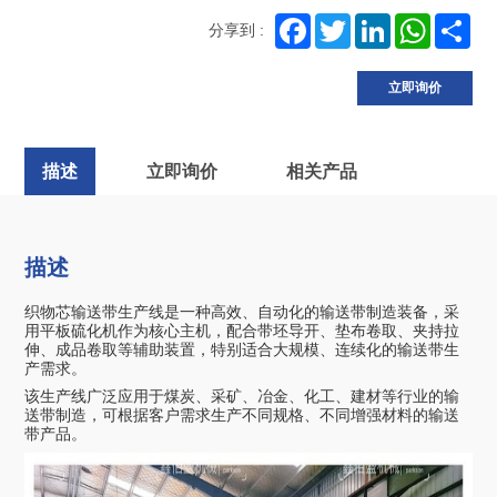
Facebook
Twitter
LinkedIn
WhatsA
Sh
分享到 :
立即询价
描述
立即询价
相关产品
描述
织物芯输送带生产线是一种高效、自动化的输送带制造装备，采
用平板硫化机作为核心主机，配合带坯导开、垫布卷取、夹持拉
伸、成品卷取等辅助装置，
特别适合大规模、连续化的输送带生
产需求。
该生产线广泛应用于煤炭、采矿、冶金、化工、建材等行业的输
送带制造，可根据客户需求生产不同规格、不同增强材料的输送
带产品。