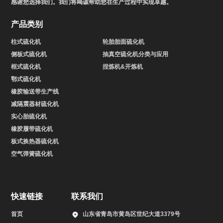
感谢您选择我们。我们将竭诚帮助您在生产过程中实现卓越。
产品类别
柱式硫化机
轮胎胎面硫化机
侧板式硫化机
抽真空硫化机分类与应用
框式硫化机
捏炼机&开炼机
鄂式硫化机
橡胶输送带生产线
减隔震器材硫化机
实心胎硫化机
橡胶履带硫化机
板式换热器硫化机
空气弹簧硫化机
快速链接
联系我们
首页
山东省青岛市黄岛区世纪大道3379号