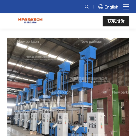
空
English
气
获取报价
弹
簧
硫
化
机
–
为
高
品
质
气