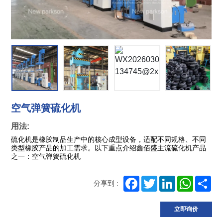
囊
硫
化
而
生
空气弹簧硫化机
用法:
硫化机是橡胶制品生产中的核心成型设备，适配不同规格、不同
类型橡胶产品的加工需求。以下重点介绍鑫佰盛主流硫化机产品
之一：
空气弹簧硫化机
Facebook
Twitter
LinkedIn
WhatsA
Sh
分享到 :
立即询价