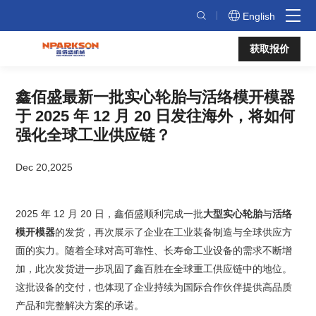
鑫
English
佰
获取报价
盛
最
鑫佰盛最新一批实心轮胎与活络模开模器
新
于 2025 年 12 月 20 日发往海外，将如何
一
强化全球工业供应链？
批
Dec 20,2025
实
心
2025 年 12 月 20 日，鑫佰盛顺利完成一批
大型实心轮胎
与
活络
轮
模开模器
的发货，再次展示了企业在工业装备制造与全球供应方
胎
面的实力。随着全球对高可靠性、长寿命工业设备的需求不断增
加，此次发货进一步巩固了鑫百胜在全球重工供应链中的地位。
与
这批设备的交付，也体现了企业持续为国际合作伙伴提供高品质
活
产品和完整解决方案的承诺。