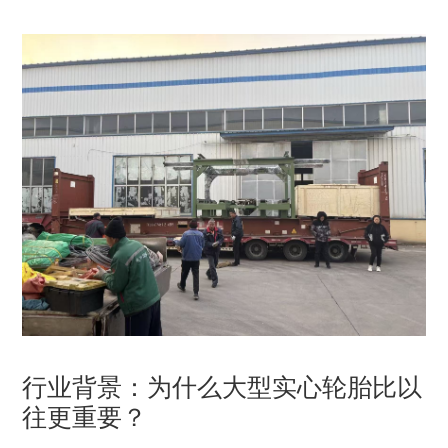
络
模
开
模
器
于
2025
年
12
月
20
日
行业背景：为什么大型实心轮胎比以
发
往更重要？