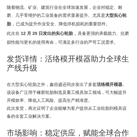
往
随着物流、矿业、建筑行业在全球加速发展，企业对稳定、耐
海
磨、几乎零维护的工业装备的需求显著提升。尤其是
大型实心轮
外，
，
胎
已成为提升作业安全、降低停机损耗的重要部件。
将
，
此次在
12 月 20 日发出的实心轮胎
具备更强的承载能力、抗磨
如
损性能与更长的使用寿命，可满足多行业的严苛工况需求。
何
发货详情：活络模开模器助力全球生
强
产线升级
化
全
在大型实心轮胎之外，鑫佰盛还同步发出了多套
活络模开模器
。
该设备广泛用于橡胶轮胎制造及重工模具加工领域，可大幅提升
球
开模效率、降低人工风险、提高生产精准度。
工
此次发货，再次证明了企业能够为客户提供从工业轮胎到模具设
业
备的全套工业解决方案。
供
市场影响：稳定供应，赋能全球合作
应